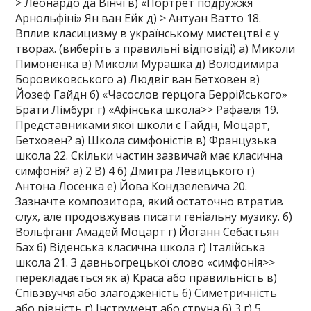
> Леонардо да Вінчі в) «Портрет подружжя
Арнольфiнi» Ян ван Ейк д) > Антуан Ватто 18.
Вплив класицизму в українському мистецтві є у
творах. (виберіть з правильнi вiдповіді) а) Миколи
Пимоненка в) Миколи Мурашка д) Володимира
Боровиковського а) Людвіг ван Бетховен в)
Йозеф Гайдн б) «Часослов герцога Беррiйського»
Брати Лімбург г) «Афінська школа>> Рафаеля 19.
Представниками якої школи є Гайдн, Моцарт,
Бетховен? а) Школа симфоністів в) Французька
школа 22. Скільки частин зазвичай має класична
симфонія? a) 2 B) 4 6) Дмитра Левицького г)
Антона Лосенка e) Йова Кондзелевича 20.
Зазначте композитора, який остаточно втратив
слух, але продовжував писати геніальну музику. б)
Вольфганг Амадей Моцарт г) Йоганн Себастьян
Бах б) Віденська класична школа г) Італійська
школа 21. З давньогрецькоï слово «симфонія>>
перекладається як а) Краса або правильнiсть в)
Співзвуччя або злагодженість б) Симетричність
або рівність г) Інструмент або струна 6) 3 г) 5​