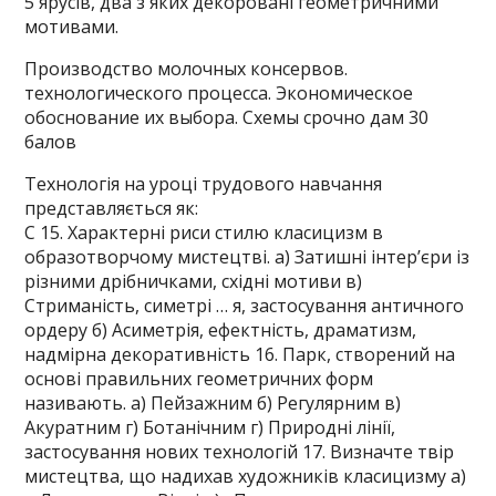
5 ярусів, два з яких декоровані геометричними
мотивами.
Производство молочных консервов.
технологического процесса. Экономическое
обоснование их выбора. Схемы​ срочно дам 30
балов
Технологія на уроці трудового навчання
представляється як:​
C 15. Характерні риси стилю класицизм в
образотворчому мистецтві. а) Затишнi iнтер’єри iз
рiзними дрiбничками, схiднi мотиви в)
Стриманість, симетрі … я, застосування античного
ордеру б) Асиметрiя, ефектнiсть, драматизм,
надмірна декоративність 16. Парк, створений на
основі правильних геометричних форм
називають. а) Пейзажним б) Регулярним в)
Акуратним г) Ботанічним г) Природні лінії,
застосування нових технологій 17. Визначте твір
мистецтва, що надихав художникiв класицизму а)