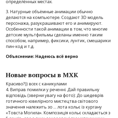
определённых местах.
3. Натурные объёмные анимации обычно
делаются на компьютере. Создают 3D модель
персонажа, разукрашивают его и анимируют.
Особенности такой анимации в том, что многие
детские мультфильмы сделаны именно таким
способом, например, фиксики, лунтик, смешарики
пин-код и т.д.
Объяснение: Надеюсь всё верно
Новые вопросы в МХК
Красиво?)) всех с каникулами
4. Виправ помилки у реченні. Дай правильну
відповідь (зверни увагу на фото): До шедеврів
готичного ювелірного мистецтва світового
значення належить зо … лота кольє із кургану
«Товста Могила». Композиція кольє складається з