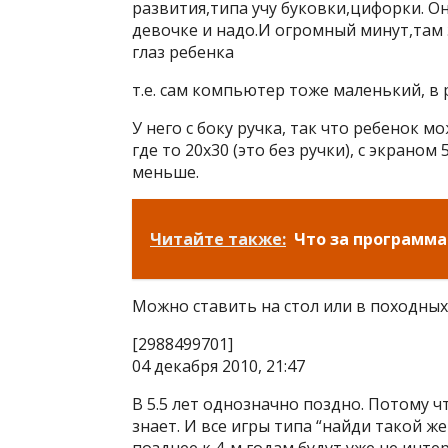
развития,типа учу буковки,цифорки. О
девочке и надо.И огромный минут,там э
глаз ребенка
т.е. сам компьютер тоже маленький, в 
У него с боку ручка, так что ребенок м
где то 20х30 (это без ручки), с экраном
меньше.
Читайте также:
Что за программа
Можно ставить на стол или в походных 
[2988499701]
04 декабря 2010, 21:47
В 5.5 лет однозначно поздно. Потому ч
знает. И все игры типа “найди такой же