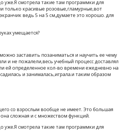
здо уже.Я смотрела такие там программки для
ни только красивые розовые,гламурные,вот
кранчик ведь 5 на 5 см,думаете это хорошо. для
руках умещается?
зможно заставить позаниматься и научить ее чему
ли и не пожалели,весь учебный процесс доставлял
яли ей определенное кол-во времени ежедневно на
 садилась и занималась,играла.и таким образом
щего со взрослым вообще не имеет. Это большая
 она сложная и с множеством функций.
здо уже.Я смотрела такие там программки для