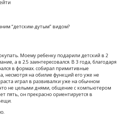
рейти
шним “детским-дутым” видом?
окупать. Моему ребенку подарили детский в 2
ние, а в 2.5 заинтересовался. В 3 года, благодаря
рался в формах. собирал примитивные
ка, несмотря на обилие функций его уже не
озраста играл в развивалки уже на обычном
что не целыми днями, общение с компьютером
дет пять, он прекрасно ориентируется в
вещи.
о.