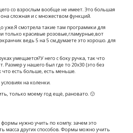
щего со взрослым вообще не имеет. Это большая
 она сложная и с множеством функций.
здо уже.Я смотрела такие там программки для
ни только красивые розовые,гламурные,вот
кранчик ведь 5 на 5 см,думаете это хорошо. для
уках умещается?У него с боку ручка, так что
. Размер у нашего был где то 20х30 (это без
ак что есть больше, есть меньше.
условиях на коленки.
ть, только моему год ещё, рановато. 🙂
, формы нужно учить по компу. зачем это
сть масса других способов. Формы можно учить