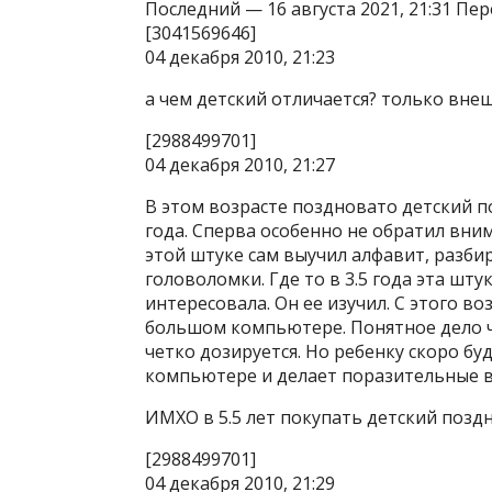
Последний — 16 августа 2021, 21:31 Пе
[3041569646]
04 декабря 2010, 21:23
а чем детский отличается? только вне
[2988499701]
04 декабря 2010, 21:27
В этом возрасте поздновато детский п
года. Сперва особенно не обратил внима
этой штуке сам выучил алфавит, разби
головоломки. Где то в 3.5 года эта шту
интересовала. Он ее изучил. С этого в
большом компьютере. Понятное дело 
четко дозируется. Но ребенку скоро бу
компьютере и делает поразительные 
ИМХО в 5.5 лет покупать детский поздн
[2988499701]
04 декабря 2010, 21:29