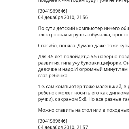
позднее к 4-м годам будут уже не инте
[3041569646]
04 декабря 2010, 21:56
По сути детский компьютер ничего об
электронная игрушка-обучалка, просто
Спасибо, поняла. Думаю даже тоже купи
Для 3.5 лет полойдет,а 5.5 наверно по
развития,типа учу буковки,цифорки. О
девочке и надо.И огромный минут,там э
глаз ребенка
т.е. сам компьютер тоже маленький, в р
ребенок может носить его как дипломат
ручки), с экраном 5х8. Но все разные т
Можно ставить на стол или в походных 
[3041569646]
04 декабря 2010, 21:57