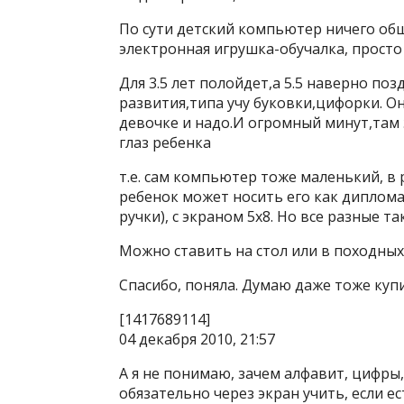
По сути детский компьютер ничего об
электронная игрушка-обучалка, просто
Для 3.5 лет полойдет,а 5.5 наверно по
развития,типа учу буковки,цифорки. О
девочке и надо.И огромный минут,там э
глаз ребенка
т.е. сам компьютер тоже маленький, в р
ребенок может носить его как дипломат
ручки), с экраном 5х8. Но все разные т
Можно ставить на стол или в походных 
Спасибо, поняла. Думаю даже тоже купи
[1417689114]
04 декабря 2010, 21:57
А я не понимаю, зачем алфавит, цифры
обязательно через экран учить, если е