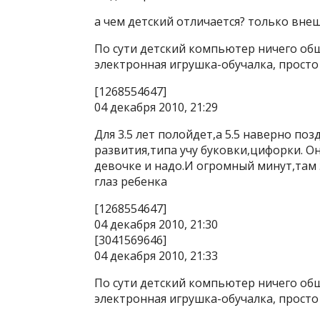
а чем детский отличается? только вне
По сути детский компьютер ничего об
электронная игрушка-обучалка, просто
[1268554647]
04 декабря 2010, 21:29
Для 3.5 лет полойдет,а 5.5 наверно по
развития,типа учу буковки,цифорки. О
девочке и надо.И огромный минут,там э
глаз ребенка
[1268554647]
04 декабря 2010, 21:30
[3041569646]
04 декабря 2010, 21:33
По сути детский компьютер ничего об
электронная игрушка-обучалка, просто