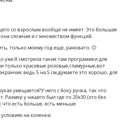
ресны.
щего со взрослым вообще не имеет. Это большая
 она сложная и с множеством функций.
ть, только моему год ещё, рановато. 🙂
здо уже.Я смотрела такие там программки для
ни только красивые розовые,гламурные,вот
кранчик ведь 5 на 5 см,думаете это хорошо. для
уках умещается?У него с боку ручка, так что
. Размер у нашего был где то 20х30 (это без
ак что есть больше, есть меньше.
условиях на коленки.