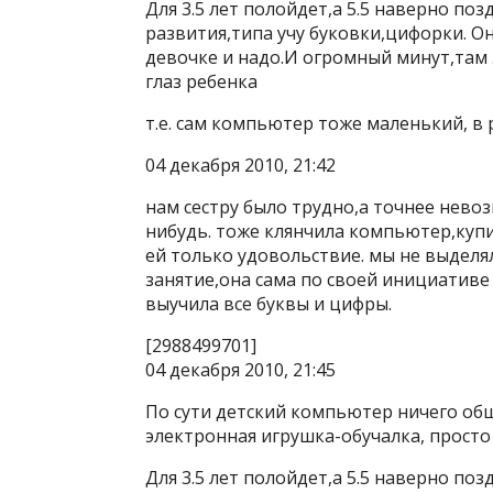
Для 3.5 лет полойдет,а 5.5 наверно по
развития,типа учу буковки,цифорки. О
девочке и надо.И огромный минут,там э
глаз ребенка
т.е. сам компьютер тоже маленький, в 
04 декабря 2010, 21:42
нам сестру было трудно,а точнее нево
нибудь. тоже клянчила компьютер,купи
ей только удовольствие. мы не выдел
занятие,она сама по своей инициативе
выучила все буквы и цифры.
[2988499701]
04 декабря 2010, 21:45
По сути детский компьютер ничего об
электронная игрушка-обучалка, просто
Для 3.5 лет полойдет,а 5.5 наверно по