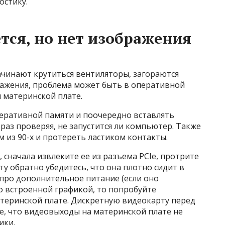
остику.
ся, но нет изображения
начинают крутиться вентиляторы, загораются
ажения, проблема может быть в оперативной
 материнской плате.
еративной памяти и поочередно вставлять
̆ раз проверяя, не запустится ли компьютер. Также
 из 90-х и протереть ластиком контакты.
 сначала извлеките ее из разъема PCIe, протрите
у обратно убедитесь, что она плотно сидит в
 про дополнительное питание (если оно
о встроенной графикой, то попробуйте
теринской плате. Дискретную видеокарту перед
, что видеовыходы на материнской плате не
ики.