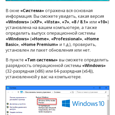
В окне
«Система»
отражена вся основная
информация. Вы сможете увидеть, какая версия
«Windows»
(
«XP»
,
«Vista»
,
«7»
,
«8 / 8.1»
или
«10»
)
установлена на вашем компьютере, а также
определить выпуск операционной системы
«Windows»
(
«Home»
,
«Professional»
,
«Home
Basic»
,
«Home Premium»
и т.д.), проверить,
установлен ли пакет обновления или нет.
В пункте
«Тип системы»
вы сможете определить
разрядность операционной системы
«Windows»
(32-разрядная (x86) или 64-разрядная (x64)),
установленной у вас на компьютере.