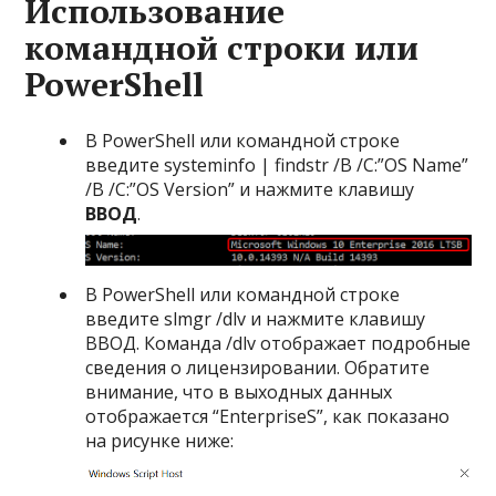
Использование
командной строки или
PowerShell
В PowerShell или командной строке
введите systeminfo | findstr /B /C:”OS Name”
/B /C:”OS Version” и нажмите клавишу
ВВОД
.
В PowerShell или командной строке
введите slmgr /dlv и нажмите клавишу
ВВОД. Команда /dlv отображает подробные
сведения о лицензировании. Обратите
внимание, что в выходных данных
отображается “EnterpriseS”, как показано
на рисунке ниже: