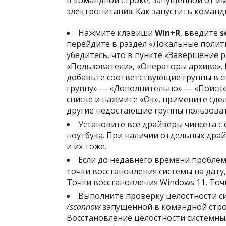
в командной строке, запущенной от им
электропитания. Как запустить команд
Нажмите клавиши
Win+R
, введите
s
перейдите в раздел «Локальные полит
убедитесь, что в пункте «Завершение 
«Пользователи», «Операторы архива». 
добавьте соответствующие группы в с
группу» — «Дополнительно» — «Поиск»
списке и нажмите «Ок», примените сд
другие недостающие группы пользоват
Установите все драйверы чипсета с
ноутбука. При наличии отдельных дра
и их тоже.
Если до недавнего времени пробле
точки восстановления системы на дату
Точки восстановления Windows 11, Точ
Выполните проверку целостности 
/scannow
запущенной в командной стро
Восстановление целостности системны