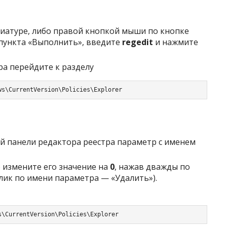
иатуре, либо правой кнопкой мыши по кнопке
пункта «Выполнить», введите
regedit
и нажмите
а перейдите к разделу
ws\CurrentVersion\Policies\Explorer
ой панели редактора реестра параметр с именем
 измените его значение на
0
, нажав дважды по
клик по имени параметра — «Удалить»).
s\CurrentVersion\Policies\Explorer