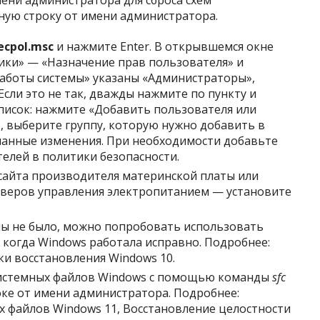
ени администратора для сброса схем
ную строку от имени администратора.
ecpol.msc
и нажмите Enter. В открывшемся окне
ики» — «Назначение прав пользователя» и
работы системы» указаны «Администраторы»,
Если это не так, дважды нажмите по пункту и
писок: нажмите «Добавить пользователя или
, выберите группу, которую нужно добавить в
еланные изменения. При необходимости добавьте
елей в политики безопасности.
 сайта производителя материнской платы или
йверов управления электропитанием — установите
мы не было, можно попробовать использовать
, когда Windows работала исправно. Подробнее:
ки восстановления Windows 10.
системных файлов Windows с помощью команды
sfc
ке от имени администратора. Подробнее:
х файлов Windows 11, Восстановление целостности