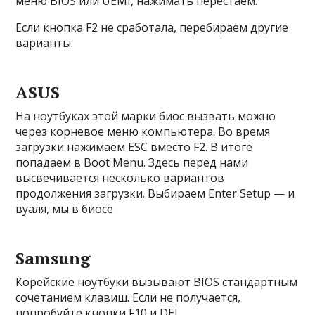
меню BIOS или UEMI, нажимать перестаем.
Если кнопка F2 не сработала, перебираем другие
варианты.
ASUS
На ноутбуках этой марки биос вызвать можно
через корневое меню компьютера. Во время
загрузки нажимаем ESC вместо F2. В итоге
попадаем в Boot Menu. Здесь перед нами
высвечивается несколько вариантов
продолжения загрузки. Выбираем Enter Setup — и
вуаля, мы в биосе
Samsung
Корейские ноутбуки вызывают BIOS стандартным
сочетанием клавиш. Если не получается,
попробуйте кнопки F10 и DEL.