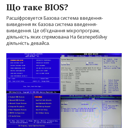
Що таке BIOS?
Расшіфровуется Базова система введення-
виведення як базова система введення-
виведення. Це об’єднання мікропрограм,
діяльність яких спрямована На безперебійну
діяльність девайса.