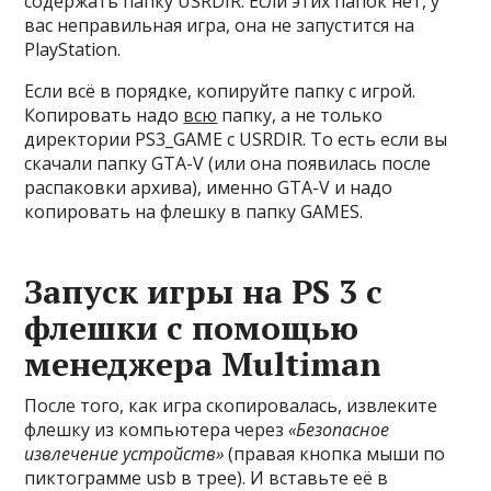
содержать папку USRDIR. Если этих папок нет, у
вас неправильная игра, она не запустится на
PlayStation.
Если всё в порядке, копируйте папку с игрой.
Копировать надо
всю
папку, а не только
директории PS3_GAME с USRDIR. То есть если вы
скачали папку GTA-V (или она появилась после
распаковки архива), именно GTA-V и надо
копировать на флешку в папку GAMES.
Запуск игры на PS 3 с
флешки с помощью
менеджера Multiman
После того, как игра скопировалась, извлеките
флешку из компьютера через
«Безопасное
извлечение устройств»
(правая кнопка мыши по
пиктограмме usb в трее). И вставьте её в