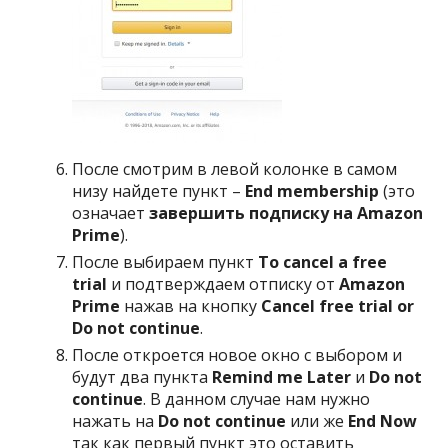
После смотрим в левой колонке в самом
низу найдете пункт –
End membership
(это
означает
завершить подписку на Amazon
Prime
).
После выбираем пункт
To cancel a free
trial
и подтверждаем отписку от
Amazon
Prime
нажав на кнопку
Cancel free trial or
Do not continue
.
После откроется новое окно с выбором и
будут два пункта
Remind me Later
и
Do not
continue
. В данном случае нам нужно
нажать на
Do not continue
или же
End Now
так как первый пункт это оставить