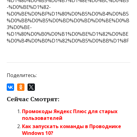
%D1%80%D0%B5%D0%B7%D1%8E%D0%BC%D0%B5
-%D0%BE%D1%82-
%D0%BE%D0%BF%D1%80%D0%B5%D0%B4%D0%B5
%D0%BB%D0%B5%D0%BD%D0%BD%D0%BE%D0%B
3%D0%BE-
%D1%80%D0%B0%D0%B1%D0%BE%D1%82%D0%BE
%D0%B4%D0%B0%D1%82%D0%B5%D0%BB%D1%8F
Поделитесь:
Сейчас Смотрят:
Промокоды Яндекс Плюс для старых
пользователей
Как запускать команды в Проводнике
Windows 10?