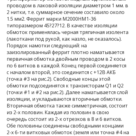
проводом в лаковой изоляции диаметром 1 мм. в
2 нитки, т.е. суммарное сечение составило около
1.5 мм2. Феррит марки М2000НМ1-36
типоразмером 45?27?12. В качестве изоляции
обмоток применялась черная тряпичная изолента
(лакоткани под рукой, как назло, не оказалось).
Порядок намотки следующий: на
заизолированный феррит плотно наматывается
первичная обмотка двойным проводом в 2 косы
по 6 витков в каждой. Конец первой соединяется
с началом второй, это соединится с +12В АКБ
(точка #3 на рис.2). Свободные концы этой
обмотки подсоединятся к транзисторам Q1 и Q2
(точки #1 и #2 на рис.2). Далее наматывается слой
изоляции, и укладываются вторичные обмотки.
Вторичная обмотка также симметричная, состоит
из 2-х половин. Каждая из половин в свою
очередь состоит из 2-х отрезков в 8 и 6 витков.
Обе половины соединены свободными концами
2-х 6-ти витковых обмоток (земля или точна #4 на