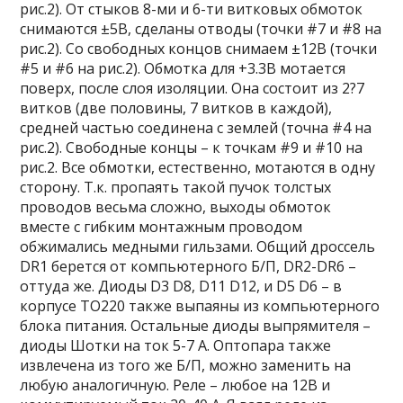
рис.2). От стыков 8-ми и 6-ти витковых обмоток
снимаются ±5В, сделаны отводы (точки #7 и #8 на
рис.2). Со свободных концов снимаем ±12В (точки
#5 и #6 на рис.2). Обмотка для +3.3В мотается
поверх, после слоя изоляции. Она состоит из 2?7
витков (две половины, 7 витков в каждой),
средней частью соединена с землей (точна #4 на
рис.2). Свободные концы – к точкам #9 и #10 на
рис.2. Все обмотки, естественно, мотаются в одну
сторону. Т.к. пропаять такой пучок толстых
проводов весьма сложно, выходы обмоток
вместе с гибким монтажным проводом
обжимались медными гильзами. Общий дроссель
DR1 берется от компьютерного Б/П, DR2-DR6 –
оттуда же. Диоды D3 D8, D11 D12, и D5 D6 – в
корпусе TO220 также выпаяны из компьютерного
блока питания. Остальные диоды выпрямителя –
диоды Шотки на ток 5-7 А. Оптопара также
извлечена из того же Б/П, можно заменить на
любую аналогичную. Реле – любое на 12В и