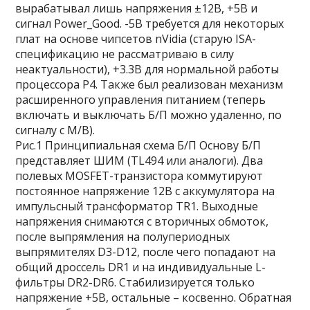
вырабатывал лишь напряжения ±12В, +5В и
сигнал Power_Good. -5В требуется для некоторых
плат на основе чипсетов nVidia (старую ISA-
спецификацию не рассматриваю в силу
неактуальности), +3.3В для нормальной работы
процессора P4. Также был реализован механизм
расширенного управления питанием (теперь
включать и выключать Б/П можно удаленно, по
сигналу с M/B).
Рис.1 Принципиальная схема Б/П Основу Б/П
представляет ШИМ (TL494 или аналоги). Два
полевых MOSFET-транзистора коммутируют
постоянное напряжение 12В с аккумулятора на
импульсный трансформатор TR1. Выходные
напряжения снимаются с вторичных обмоток,
после выпрямления на полупериодных
выпрямителях D3-D12, после чего попадают на
общий дроссель DR1 и на индивидуальные L-
фильтры DR2-DR6. Стабилизируется только
напряжение +5В, остальные – косвенно. Обратная