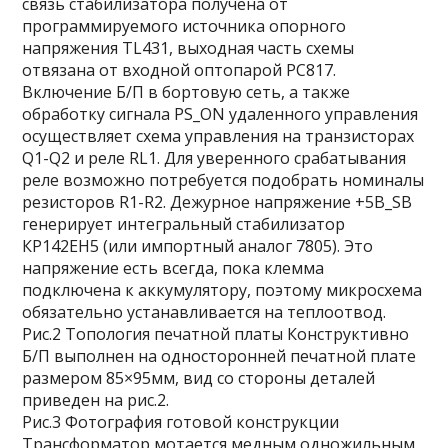
связь стабилизатора получена от
программируемого источника опорного
напряжения TL431, выходная часть схемы
отвязана от входной оптопарой PC817.
Включение Б/П в бортовую сеть, а также
обработку сигнала PS_ON удаленного управления
осуществляет схема управления на транзисторах
Q1-Q2 и реле RL1. Для уверенного срабатывания
реле возможно потребуется подобрать номиналы
резисторов R1-R2. Дежурное напряжение +5В_SB
генерирует интегральный стабилизатор
КР142ЕН5 (или импортный аналог 7805). Это
напряжение есть всегда, пока клемма
подключена к аккумулятору, поэтому микросхема
обязательно устанавливается на теплоотвод.
Рис.2 Топология печатной платы Конструктивно
Б/П выполнен на односторонней печатной плате
размером 85×95мм, вид со стороны деталей
приведен на рис.2.
Рис.3 Фотография готовой конструкции
Трансформатор мотается медным одножильным